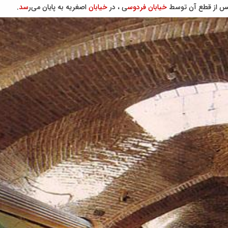
 از قطع آن توسط
خیابان
فردوس
ی ، در
خیابان
اصغریه به پایان می‌ر
سد
.