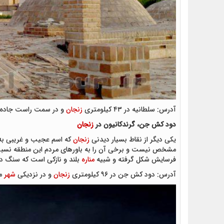
آدرس: سلطانیه در ۴۳ کیلومتری
زنجان
و در سمت راست جاده
دود کش جن، گرندکانیون در
زنجان
یکی دیگر از نقاط بسیار دیدنی
زنجان
که اسم عجیب و غریبی به 
مشخص نیست و برخی آن را به باورهای مردم این منطقه نسبت م
فرسایش شکل گرفته و شبیه
مناره
بلند و نازکی است که سنگ د
آدرس: دود کش جن در ۹۶ کیلومتری
زنجان
و در نزدیکی
شهر
ما