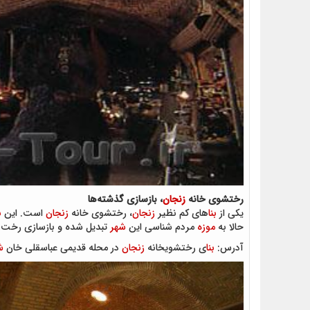
رختشوی خانه
زنجان
، بازسازی گذشته‌ها
یکی از
بنا
های کم نظیر
زنجان
، رختشوی خانه
زنجان
است. این
ب
حالا به
موزه
مردم شناسی این
شهر
تبدیل شده و بازسازی رخت 
آدرس:
بنا
ی رختشویخانه
زنجان
در محله قدیمی عباسقلی خان
ش