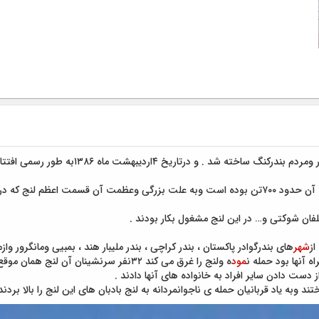
ومردم بندرکنگ ساخته شد . و درتاریخ ۴اردیبهشت ماه ۱۳۸۶به طور رسمی افتتاح شد
کزیتی وکاکا با مالکیت آقای کرچی ساخته شدکه ظرفیت آن حدود ۷۰۰تن بوده است وبه 
فان شوکتی و… در این لنج مشغول بکار بودند .
شهر
های بندرگوادر پاکستان ، بندر کراچی ، بندر ملیبار هند ، بمبیی ومانگرور 
ه آنها بود حمله ن
مود
دست دادن سایر افراد به خانواده های آنها دادند .
 وبه یاد قربانیان حمله ی ناجوانمردانه به لنج بادبان های این لنج را بالا بردند