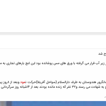
علت بزرگی وعظمت آن قسمت اعظم لنج که در زیر آب قرار می گرفته با ورق های مس پوشانده بود این لن
وازمانگرور هندوستان به طرف دارالسلام (سواحل آفریقا)حرکت ن
مود
وبعد از ۸روز پی
ه ولنج را غرق می کند ۳۲نفر سرنشینان آن لنج هما
.