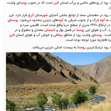
رود از رودهای دائمی و پرآب استان
البرز
است که در جنوب
روستا
ی ولایت
د.
 رود در دهستان نساء از توابع بخش آسارای
شهر
ستان
کرج
قرار دارد. این
 به
کوه
لار
ک و از جنوب شرقی به
کوه
‌های دیزین محدود می‌شود.
روستا
ی
یا واقع شده‌ است، اقلیمی سرد و
د. آب و هوای این
روستا
در فصل بهار و
تابستان
معتدل و مطبوع و در
است.
روستا
ی ولایت رود از مناطق
ییلاق
ی و خوش آب و هوای استان
البرز
ه قاجاریه مورد توجه بوده است.
 رود نزدیک‌ترین
روستا
به پیست اسکی دیزین می‌باشد.