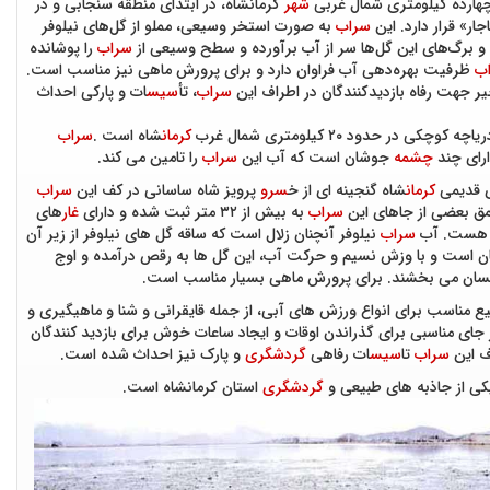
هارده كیلومتری شمال غربی
شهر
كرمانشاه، در ابتدای منطقه سنجابی و در
جار» قرار دارد. این
سراب
به صورت استخر وسیعی، مملو از گل‌های نیلوفر
و برگ‌های این گل‌ها سر از آب برآورده و سطح وسیعی از
سراب
را پوشانده
ب
ظرفیت بهره‌دهی آب فراوان دارد و برای پرورش ماهی نیز مناسب است.
یر جهت رفاه بازدیدكنندگان در اطراف این
سراب
، تأ
سیس
ات و پاركی احداث
 کوچکی در حدود ۲۰ کیلومتری شمال غرب
کرمان
شاه است .
سراب
ارای چند
چشمه
جوشان است که آب این
سراب
را تامین می کند.
ی قدیمی
کرمان
شاه گنجینه ای از خ
سرو
پرویز شاه ساسانی در کف این
سراب
مق بعضی از جاهای این
سراب
به بیش از ۳۲ متر ثبت شده و دارای
غار
های
م هست. آب
سراب
نیلوفر آنچنان زلال است که ساقه گل های نیلوفر از زیر آن
ان است و با وزش نسیم و حرکت آب، این گل ها به رقص درآمده و اوج
انسان می بخشند. برای پرورش ماهی بسیار مناسب است.
 مناسب برای انواع ورزش های آبی، از جمله قایقرانی و شنا و ماهیگیری و
جای مناسبی برای گذراندن اوقات و ایجاد ساعات خوش برای بازدید کنندگان
ف این
سراب
تا
سیس
ات رفاهی
گردشگری
و پارک نیز احداث شده است.
كی از جاذبه های طبیعی و
گردشگری
استان كرمانشاه است.