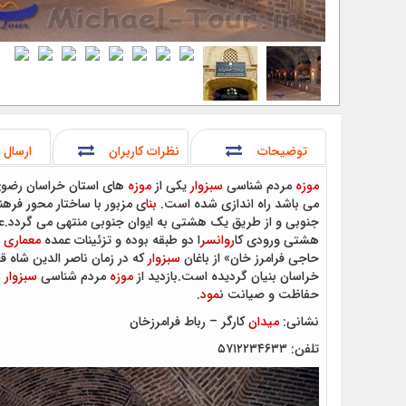
توضیحات
نظرات کاربران
ارسال 
موزه
مردم شناسی
سبزوار
یکی از
موزه
های استان خراسان رضو
می باشد راه اندازی شده است.
بنا
ی مزبور با ساختار محور فره
جنوبی و از طریق یک هشتی به ایوان جنوبی منتهی می گردد.ع
هشتی ورودی کا
روانسر
ا دو طبقه بوده و تزئینات عمده
معماری
آ
حاجی فرامرز خان» از باغان
سبزوار
که در زمان ناصر الدین شاه ق
خراسان بنیان گردیده است.بازدید از
موزه
مردم شناسی
سبزوار
س
حفاظت و صیانت ن
مود
.
نشانی:
میدان
کارگر – رباط فرامرزخان
تلفن: ۵۷۱۲۲۳۴۶۳۳